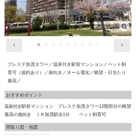
プレステ加茂タワー／温泉付き駅前マンション／ペット飼
育可（規約あり）／南向き／オール電化／眺望・日当たり
最高／
おすすめポイント
駅前マンション プレステ加茂タワー12階部分の眺望
温泉付き
最高の
ＪＲ加茂駅歩1分 ペット飼育可
南向き
間取り図
・地図