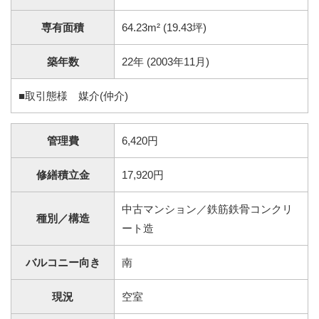
専有面積
64.23
m² (
19.43
坪)
築年数
22年 (2003年11月)
■取引態様 媒介(仲介)
管理費
6,420円
修繕積立金
17,920円
中古マンション／鉄筋鉄骨コンクリ
種別／構造
ート造
バルコニー向き
南
現況
空室